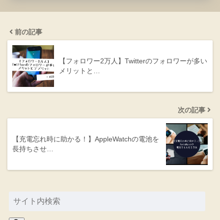
前の記事
【フォロワー2万人】Twitterのフォロワーが多い
メリットと…
次の記事
【充電忘れ時に助かる！】AppleWatchの電池を
長持ちさせ…